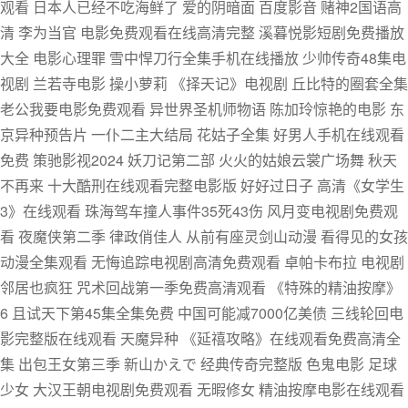
观看 日本人已经不吃海鲜了 爱的阴暗面 百度影音 赌神2国语高
清 李为当官 电影免费观看在线高清完整 溪暮悦影短剧免费播放
大全 电影心理罪 雪中悍刀行全集手机在线播放 少帅传奇48集电
视剧 兰若寺电影 操小萝莉 《择天记》电视剧 丘比特的圈套全集
老公我要电影免费观看 异世界圣机师物语 陈加玲惊艳的电影 东
京异种预告片 一仆二主大结局 花姑子全集 好男人手机在线观看
免费 策驰影视2024 妖刀记第二部 火火的姑娘云裳广场舞 秋天
不再来 十大酷刑在线观看完整电影版 好好过日子 高清《女学生
3》在线观看 珠海驾车撞人事件35死43伤 风月变电视剧免费观
看 夜魔侠第二季 律政俏佳人 从前有座灵剑山动漫 看得见的女孩
动漫全集观看 无悔追踪电视剧高清免费观看 卓帕卡布拉 电视剧
邻居也疯狂 咒术回战第一季免费高清观看 《特殊的精油按摩》
6 且试天下第45集全集免费 中国可能减7000亿美债 三线轮回电
影完整版在线观看 天魔异种 《延禧攻略》在线观看免费高清全
集 出包王女第三季 新山かえで 经典传奇完整版 色鬼电影 足球
少女 大汉王朝电视剧免费观看 无暇修女 精油按摩电影在线观看