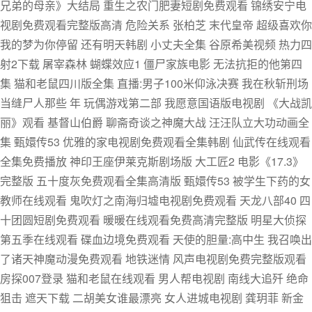
兄弟的母亲》大结局 重生之农门肥妻短剧免费观看 锦绣安宁电
视剧免费观看完整版高清 危险关系 张柏芝 末代皇帝 超级喜欢你
我的梦为你停留 还有明天韩剧 小丈夫全集 谷原希美视频 热力四
射2下载 屠宰森林 蝴蝶效应1 僵尸家族电影 无法抗拒的他第四
集 猫和老鼠四川版全集 直播:男子100米仰泳决赛 我在秋斩刑场
当缝尸人那些 年 玩偶游戏第二部 我愿意国语版电视剧 《大战凯
丽》观看 基督山伯爵 聊斋奇谈之神魔大战 汪汪队立大功动画全
集 甄嬛传53 优雅的家电视剧免费观看全集韩剧 仙武传在线观看
全集免费播放 神印王座伊莱克斯剧场版 大工匠2 电影《17.3》
完整版 五十度灰免费观看全集高清版 甄嬛传53 被学生下药的女
教师在线观看 鬼吹灯之南海归墟电视剧免费观看 天龙八部40 四
十团圆短剧免费观看 暖暖在线观看免费高清完整版 明星大侦探
第五季在线观看 碟血边境免费观看 天使的胆量:高中生 我召唤出
了诸天神魔动漫免费观看 地铁迷情 风声电视剧免费完整版观看
房探007登录 猫和老鼠在线观看 男人帮电视剧 南线大追歼 绝命
狙击 遮天下载 二胡美女谁最漂亮 女人进城电视剧 龚玥菲 新金