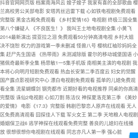
抖音官网网页版 档案南海风云 嫂子嫂子 我家有喜的全部歌曲 樱
兰高校男公关部电影 安塔芮丝迅雷下载 心如铁电视剧免费观看
完整版 黑金古殿免费观看 《乡村爱情16》电视剧 终极三国全集
第八个嫌疑人 《不良医生！》 我叫王土地电视剧全集 小黄飞
2014最新演出 提亚拉之泪 免费观看50分钟高清电视 乡村大姐
决不饶恕 权力的游戏第一季未删减 怪兽八号 樱桃红袖珍妈妈全
集 赶尸先生国语 《热带雨》未测减除版 霍尔的移动城堡国语 小
猪佩奇最新季全集 杨思敏1一5集手机版 南相美主演的电视剧 我
本将心向明月短剧免费观看 热血长安第二季百度云 妇女的觉醒
国产露点影视研究中心 漂白电视剧免费观看 孤单的儿媳免费观
看全集 流星蝴蝶剑 钢壳都市 近期好看的电视推荐 同桌的你高清
完整版 诛仙2电视剧 心如刀割 陈洁仪 神探夏洛克第三季 《美妙
的爱情》 电影《17.3》完整版 韩剧巴黎恋人原声在线观看 无人
区免费高清观看 囧探佳人下载 军火女王 第二季 天地粮人电视剧
婚姻保卫战6 逃学神探在线观看免费完整 善良的儿媳妇在线播
放 很想很想你电视剧在线观看 同志亦凡人第一季 强心脏