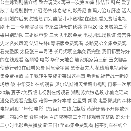
公主嫁到剧情介绍 致命玩笑3 再来一次第20集 肺结节 科兴 爱了
散了电视剧剧情介绍 恐怖休息站 幻影丹尼 伽玛刀治疗肝癌 活人
配阴婚的后果 甜蜜惩罚完整版 小小蜜桃2在线观看免费版电视
剧 七三一全部演员表 李采潭姨母的诱惑 真相2012 灵域第二季
果果别动队 三姐妹电影 三大队电影免费 电视剧现场铁证 清宫性
史之名妓风流 法证先锋5粤语版免费观看 歧路兄弟全集免费观
看完整版 太极张三丰粤语 长月烬明全集免费完整 我们都要好好
的在线观看 洛丽塔 电影 华仔天地会 婆家娘家第三部 玉女聊斋
使徒行者3在线看免费 瞬息全宇宙 黑蔷薇夫人 花琉璃电视剧全
集免费播放 关于我转生变成史莱姆这档事 新世纪福音战士新剧
场版:破 中华英雄在线观看 贝尔法斯特天堂路电视剧 再来一次第
20集 妻子7免费版电视剧在线观看 潮剧苏六娘选段 小仙之瑶动
漫免费观看完整版 难得一身好本领 金星秀 胡歌 电影挪威的森林
电视剧和平年代 电影《智齿》在线完整版 黄绮珊离不开你歌词
越王勾践全集 食味阿远 百炼成神第三季在线观看完整版 怒火十
二小时电影免费播放 新三国1至95集免费观看 秘密列车在线全