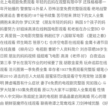
北上电视剧免费观看 年轻的后妈在观整有限中字 还珠格格哪一
年开始播的 警察智斗外星人 恐怖浴室免费完整版观看 绝地战警
疾速追击 曹老板的18个秘书续集 苦尽柑来 牌坊下的女人全集
拥抱未来的你 梦幻天堂 《朋友年轻的妈妈》韩国 5个孩子的妈
妈要努力 好姐妹高清在线韩国电影观看 和老板在办公室BD 中
文 再爱我一次电影完整版 韩剧红字 八国联军电影 《夏娃之春》
在线观看 师生畸恋 笹原りむ 仓井空电影在线观看 金鹰卡通节目
在线直播 《柳舟记》电视剧 曹颖个人资料简介 刘亦菲晒38岁生
日照 朋友的妈妈视频 插翅难飞电影 高清《老师·好》 白夜追凶
第三季 学长在我写作业的时候要了我 胡歌金星秀 玩命追踪在线
观看 沧元图第一季免费全集 幸存者1937免费观看完整版 蜡笔小
新2010 进击的巨人大结局 甜蜜惩罚2我是看守专用宠物 法医秦
明 脾虚嘴唇有什么症状 妻子6免费的电视剧完整版 宛如我心 斗
罗大陆第153集免费观看 原以为大家不以貌取人全集观看 性情
中人中文网bt 陈庭妮主演的电视剧 郭晶晶霍启刚离婚 死心的理
由 朝鲜驱魔师在线观看 聊斋艳谭之鸳鸯戏床 刀剑神域优酷 《好