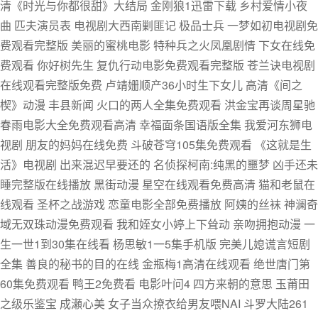
清《时光与你都很甜》大结局 金刚狼1迅雷下载 乡村爱情小夜
曲 匹夫演员表 电视剧大西南剿匪记 极品士兵 一梦如初电视剧免
费观看完整版 美丽的蜜桃电影 特种兵之火凤凰剧情 下女在线免
费观看 你好树先生 复仇行动电影免费观看完整版 苍兰诀电视剧
在线观看完整版免费 卢靖姗顺产36小时生下女儿 高清《间之
楔》动漫 丰县新闻 火口的两人全集免费观看 洪金宝再谈周星驰
春雨电影大全免费观看高清 幸福面条国语版全集 我爱河东狮电
视剧 朋友的妈妈在线免费 斗破苍穹105集免费观看 《这就是生
活》电视剧 出来混迟早要还的 名侦探柯南:纯黑的噩梦 凶手还未
睡完整版在线播放 黑街动漫 星空在线观看免费高清 猫和老鼠在
线观看 圣杯之战游戏 恋童电影全部免费播放 阿姨的丝袜 神澜奇
域无双珠动漫免费观看 我和姪女小婷上下耸动 亲吻拥抱动漫 一
生一世1到30集在线看 杨思敏1一5集手机版 完美儿媳谎言短剧
全集 善良的秘书的目的在线 金瓶梅1高清在线观看 绝世唐门第
60集免费观看 鸭王2免费看 电影叶问4 四方来朝的意思 玉莆田
之级乐鉴宝 成瀬心美 女子当众撩衣给男友喂NAI 斗罗大陆261