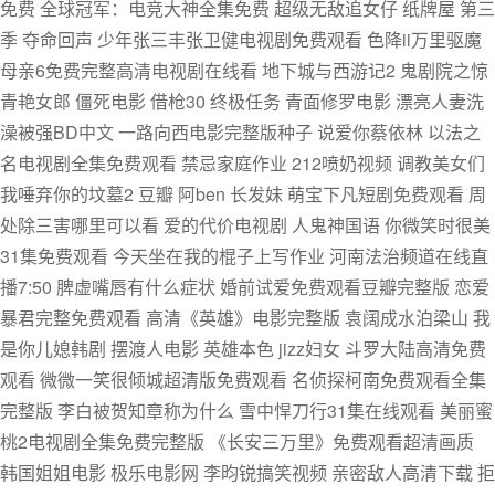
免费 全球冠军：电竞大神全集免费 超级无敌追女仔 纸牌屋 第三
季 夺命回声 少年张三丰张卫健电视剧免费观看 色降ii万里驱魔
母亲6免费完整高清电视剧在线看 地下城与西游记2 鬼剧院之惊
青艳女郎 僵死电影 借枪30 终极任务 青面修罗电影 漂亮人妻洗
澡被强BD中文 一路向西电影完整版种子 说爱你蔡依林 以法之
名电视剧全集免费观看 禁忌家庭作业 212喷奶视频 调教美女们
我唾弃你的坟墓2 豆瓣 阿ben 长发妹 萌宝下凡短剧免费观看 周
处除三害哪里可以看 爱的代价电视剧 人鬼神国语 你微笑时很美
31集免费观看 今天坐在我的棍子上写作业 河南法治频道在线直
播7:50 脾虚嘴唇有什么症状 婚前试爱免费观看豆瓣完整版 恋爱
暴君完整免费观看 高清《英雄》电影完整版 袁阔成水泊梁山 我
是你儿媳韩剧 摆渡人电影 英雄本色 jizz妇女 斗罗大陆高清免费
观看 微微一笑很倾城超清版免费观看 名侦探柯南免费观看全集
完整版 李白被贺知章称为什么 雪中悍刀行31集在线观看 美丽蜜
桃2电视剧全集免费完整版 《长安三万里》免费观看超清画质
韩国姐姐电影 极乐电影网 李昀锐搞笑视频 亲密敌人高清下载 拒