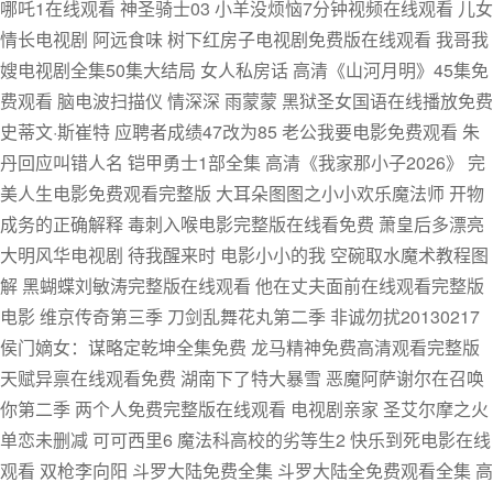
哪吒1在线观看 神圣骑士03 小羊没烦恼7分钟视频在线观看 儿女
情长电视剧 阿远食味 树下红房子电视剧免费版在线观看 我哥我
嫂电视剧全集50集大结局 女人私房话 高清《山河月明》45集免
费观看 脑电波扫描仪 情深深 雨蒙蒙 黑狱圣女国语在线播放免费
史蒂文·斯崔特 应聘者成绩47改为85 老公我要电影免费观看 朱
丹回应叫错人名 铠甲勇士1部全集 高清《我家那小子2026》 完
美人生电影免费观看完整版 大耳朵图图之小小欢乐魔法师 开物
成务的正确解释 毒刺入喉电影完整版在线看免费 萧皇后多漂亮
大明风华电视剧 待我醒来时 电影小小的我 空碗取水魔术教程图
解 黑蝴蝶刘敏涛完整版在线观看 他在丈夫面前在线观看完整版
电影 维京传奇第三季 刀剑乱舞花丸第二季 非诚勿扰20130217
侯门嫡女：谋略定乾坤全集免费 龙马精神免费高清观看完整版
天赋异禀在线观看免费 湖南下了特大暴雪 恶魔阿萨谢尔在召唤
你第二季 两个人免费完整版在线观看 电视剧亲家 圣艾尔摩之火
单恋未删减 可可西里6 魔法科高校的劣等生2 快乐到死电影在线
观看 双枪李向阳 斗罗大陆免费全集 斗罗大陆全免费观看全集 高