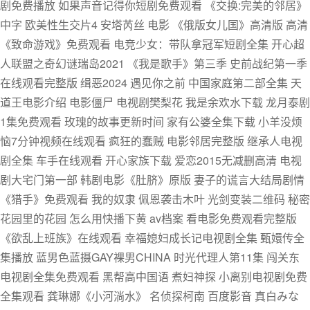
剧免费播放 如果声音记得你短剧免费观看 《交换:完美的邻居》
中字 欧美性生交片4 安塔芮丝 电影 《俄版女儿国》高清版 高清
《致命游戏》免费观看 电竞少女：带队拿冠军短剧全集 开心超
人联盟之奇幻谜瑞岛2021 《我是歌手》第三季 史前战纪第一季
在线观看完整版 缉恶2024 遇见你之前 中国家庭第二部全集 天
道王电影介绍 电影僵尸 电视剧樊梨花 我是余欢水下载 龙月泰剧
1集免费观看 玫瑰的故事更新时间 家有公婆全集下载 小羊没烦
恼7分钟视频在线观看 疯狂的蠢贼 电影邻居完整版 继承人电视
剧全集 车手在线观看 开心家族下载 爱恋2015无减删高清 电视
剧大宅门第一部 韩剧电影《肚脐》原版 妻子的谎言大结局剧情
《猎手》免费观看 我的奴隶 佩恩袭击木叶 光剑变装二维码 秘密
花园里的花园 怎么用快播下黄 av档案 看电影免费观看完整版
《欲乱上班族》在线观看 幸福媳妇成长记电视剧全集 甄嬛传全
集播放 蓝男色蓝摄GAY裸男CHINA 时光代理人第11集 闯关东
电视剧全集免费观看 黑帮高中国语 煮妇神探 小离别电视剧免费
全集观看 龚琳娜《小河淌水》 名侦探柯南 百度影音 真白みな