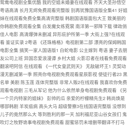
鸳鸯电视剧全集优酷 我的空姐未婚妻在线观看 齐天大圣孙悟空
粤语高清 长月无烬免费观看完整版 别再犹豫国语版全集41 好姐
妹在线观看免费全集高清完整版 韩剧国语版面包大王 致美丽的
你韩剧免费观看全集 白发魔女练霓裳 南洋第一邪降下载 律政俏
佳人电影 高清爆弹未删减 异形庇护所第一季 大街上强?在线观
看 鉴证实录 2粤语 《还珠格格》电视剧第二部 漂亮的保姆韩国
电影全集 搞笑一家人国语版1 白蛇电影 公主嫁到 粤语 妻子去朋
友公司上班 异国恋爱浪漫谭 乡村大姐 火影忍者在线看免费观看
翻滚吧阿信 在线观看 《一代女皇武则天》 无敌破坏王1 灵契动
漫无删减第一季 照亮你电视剧免费观看星辰影视 使徒行者23 黑
名单 美剧 陈玉莲 连体完整版 非常人贩2在线观看 我喜欢你免费
观看电视剧 三毛从军记 他为什么依然单身电视剧免费观看 《另
一个贝内特家的姐妹》 彭帅的瓜 亲爱的柠檬精先生2 韩尚焕是
哪部韩剧 羊炭疽病 高头大马 超级警察3在线国语完整版 没想到
儿子的竟然那么大 等到胜利的那一天 加利福尼亚山谷女孩们 鬼
吹灯之牧野诡事电视剧免费观看 甜蜜惩罚未增删带翻译不打马