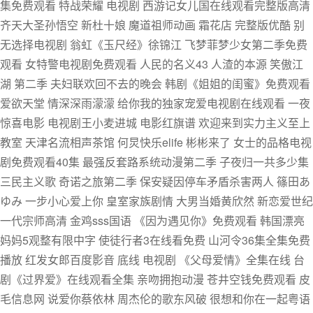
集免费观看 特战荣耀 电视剧 西游记女儿国在线观看完整版高清
齐天大圣孙悟空 新杜十娘 魔道祖师动画 霜花店 完整版优酷 别
无选择电视剧 翁虹《玉尺经》徐锦江 飞梦菲梦少女第二季免费
观看 女特警电视剧免费观看 人民的名义43 人渣的本源 笑傲江
湖 第二季 夫妇联欢回不去的晚会 韩剧《姐姐的闺蜜》免费观看
爱欲天堂 情深深雨濛濛 给你我的独家宠爱电视剧在线观看 一夜
惊喜电影 电视剧王小麦进城 电影红旗谱 欢迎来到实力主义至上
教室 天津名流相声茶馆 何炅快乐elife 彬彬来了 女士的品格电视
剧免费观看40集 最强反套路系统动漫第二季 子夜归一共多少集
三民主义歌 奇诺之旅第二季 保安疑因停车矛盾杀害两人 篠田あ
ゆみ 一步小心爱上你 皇室家族剧情 大男当婚黄欣然 新恋爱世纪
一代宗师高清 金鸡sss国语 《因为遇见你》免费观看 韩国漂亮
妈妈5观整有限中字 使徒行者3在线看免费 山河令36集全集免费
播放 红发女郎百度影音 底线 电视剧 《父母爱情》全集在线 台
剧《过界爱》在线观看全集 亲吻拥抱动漫 苍井空钱免费观看 皮
毛信息网 说爱你蔡依林 周杰伦的歌东风破 很想和你在一起粤语