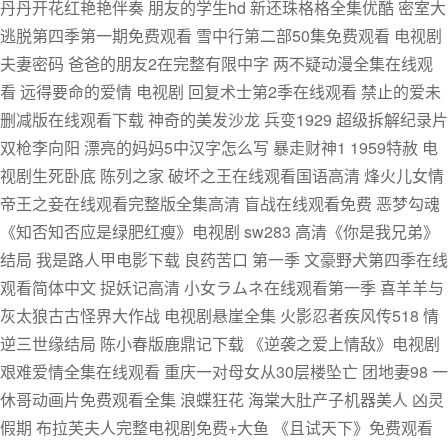
丹丹开花红艳艳伴奏 朋友的学生hd 新还珠格格全集优酷 密室大
逃脱第四季第一期免费观看 雪中行第二部50集免费观看 电视剧
夫妻密码 爸爸的朋友2在完整有限中字 两不疑动漫全集在线观
看 远得要命的爱情 电视剧 回复术士第2季在线观看 禁止的爱未
删减版在线观看下载 神奇的美发沙龙 兵变1929 超级拆解纪录片
双枪李向阳 漂亮的妈妈5中汉字怎么写 暴走财神1 1959特赦 电
视剧生死卧底 陈列之家 破坏之王在线观看国语高清 烽火儿女情
帝王之妾在线观看完整版全集高清 盲战在线观看免费 恶梦勾魂
《知否知否应是绿肥红瘦》电视剧 sw283 高清《你是我兄弟》
结局 我是路人甲电影下载 良药苦口 第一季 文豪野犬第四季在线
观看简体中文 捉妖记高清 小女ラムネ在线观看第一季 喜羊羊与
灰太狼古古怪界大作战 电视剧悬崖全集 火影忍者疾风传518 情
逆三世缘结局 陈小春版鹿鼎记下载 《逆袭之爱上情敌》电视剧
艰难爱情全集在线观看 重庆一对母女从30层楼坠亡 团地妻98 一
休哥动画片免费观看全集 浪蝶狂花 海棠大肚产子机器美人 凶灵
假期 布拉芙夫人完整电视剧免费+大鱼 《且试天下》免费观看