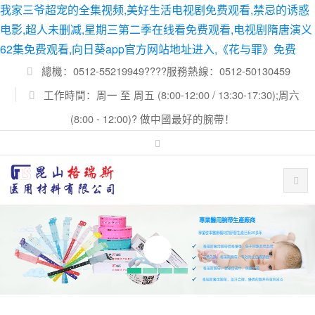
我家三爷超宠的全集视频,美好生活电视剧免费观看,禁忌的诱惑
电影,超人未删减,星期三第二季在线看免费观看,电视剧隋唐演义
62集免费观看,向日葵app官方网站地址进入,《花与罪》免费
總機：0512-55219949????服務熱線：0512-50130459
工作時間：周一 至 周五 (8:00-12:00 / 13:30-17:30);周六
(8:00 - 12:00)? 做中國最好的腕帶！
專業醫用腕帶生產廠商
專業從事醫療輔材的研發生產已有20多年
格瑞斯醫用腕帶價格優惠，低于同類其他品牌
工藝先進，格瑞斯腕帶，有效防止皮膚過敏
格瑞斯腕帶，軟硬度適中，佩戴舒適
格瑞斯醫用腕帶，設計合理，優異的散熱有效防皮炎