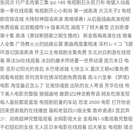
张润贞 行尸走肉第三集 ipz-185 电视剧石头剪刀布 电锯人动画
第一季在线观看 电视剧开心小和尚 第一诫高清 大汉天子2 电视
剧宫锁连城 天降财神国语高清 黑暗侵袭1 从后面插曲高清视频
免费观看 后宫甄嬛传19 强者风范 湖南下了特大暴雪 古剑奇谭
第十集 高清《黑狱断肠歌之砌生猪肉》 新金瓶梅高清在线 猎毒
人全集 广场舞火火的姑娘云裳 歌曲再度重相逢 泽村レイコ 飞屋
环游记国语高清 怀玉公主电视剧全集免费 东北对白刺激在线观
看 蒂法3d在线观看 冰剑的魔术师将要一世界动漫 庞贝末日 电
影 变形记阳光的背后 乡巴佬进城 七侠五义 嘉庆王朝42集免费
观看电视剧 奈何流年枉情深短剧免费观看 南斗六圣拳 《梦境》
电影 淘宝最近怎么了 见鬼惊魂旅 出轨的女人粤语 芳华在线 地
下美人电影完整版 狼烟遍地 鹿鼎记2神龙教粤语 网友吃席发现
每人面前都是盒饭 电视剧前妻的车站 恐龙 2000 电影 打开你会
回来感谢我的在线播放 猫和老鼠四川版全集 致命速递3 医武弃
少：双绝超神完整版观看 全网影视大全 金瓶梅1-5集观看完整版
不扣钮扣的女孩 无人区日本电影在线观看 后天美女 电视剧 错点