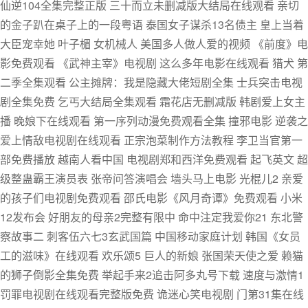
仙逆104全集完整正版 三十而立未删减版大结局在线观看 亲切
的金子趴在桌子上的一段粤语 泰国女子谋杀13名债主 皇上当着
大臣宠幸她 叶子楣 女机械人 美国多人做人爱的视频 《前度》电
影免费观看 《武神主宰》电视剧 这么多年电影在线观看 猎犬 第
二季全集观看 公主摊牌：我是隐藏大佬短剧全集 士兵突击电视
剧全集免费 乞丐大结局全集观看 霜花店无删减版 韩剧爱上女主
播 晚娘下在线观看 第一序列动漫免费观看全集 撞邪电影 逆袭之
爱上情敌电视剧在线观看 正宗泡菜制作方法教程 李卫当官第一
部免费播放 越南人看中国 电视剧郑和西洋免费观看 起飞英文 超
级整蛊霸王演员表 张帝问答演唱会 墙头马上电影 光棍儿2 亲爱
的孩子们电视剧免费观看 邵氏电影《风月奇谭》免费观看 小米
12发布会 好朋友的母亲2完整有限中 命中注定我爱你21 东北警
察故事二 刺客伍六七3玄武国篇 中国移动家庭计划 韩国《女员
工的滋味》在线观看 欢乐颂5 巨人的新娘 张国荣天使之爱 赖猫
的狮子倒影全集免费 举起手来2追击阿多丸号下载 速度与激情1
罚罪电视剧在线观看完整版免费 诡迷心笑电视剧 门第31集在线