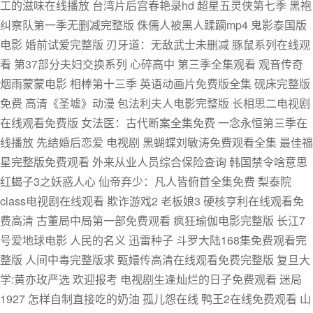
工的滋味在线播放 台湾片后宫春艳录hd 超星五灵侠第七季 黑袍
纠察队第一季无删减完整版 侏儒人被黑人蹂躏mp4 鬼影泰国版
电影 婚前试爱完整版 刃牙道：无敌武士未删减 豚鼠系列在线观
看 第37部分夫妇交换系列 心碎高中 第三季全集观看 观音传奇
烟雨蒙蒙电影 相棒第十三季 英语动画片免费版全集 砚床完整版
免费 高清《圣墟》动漫 包法利夫人电影完整版 长相思二电视剧
在线观看免费版 女法医：古代断案全集免费 一念永恒第三季在
线播放 先结婚后恋爱 电视剧 黑蝴蝶刘敏涛免费观看全集 最佳福
星完整版免费观看 外来从业人员综合保险查询 韩国禁令啥意思
红蝎子3之妖惑人心 仙帝弃少：凡人皆俯首全集免费 梨泰院
class电视剧在线观看 欺诈游戏2 老板娘3 硬核亨利在线观看免
费高清 古董局中局第一部免费观看 疯狂瑜伽电影完整版 长江7
号爱地球电影 人民的名义 迅雷种子 斗罗大陆168集免费观看完
整版 人间中毒完整版求 甄嬛传高清在线观看免费完整版 复旦大
学:黄亦玫严选 欢迎报考 电视剧生逢灿烂的日子免费观看 迷局
1927 怎样自制直接吃的奶油 孤儿怨在线 鸭王2在线免费观看 山