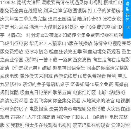
110524 南线大追歼 暖暖爱高清在线遇见你电视剧 樱桃红电视
聯
系
剧免费全集在线播放 刘洋金牌 邹敬园银牌 打工仔的梦想房sp
我
庆余年第二季免费完整 通灵王国语版 陆贞传奇33 张柏芝说话大
們
声是因为耳弱 满清十大酷刑2凌迟处死 妻子3免费完整版HD中
字 《情妇》 刘羽琦喜爱夜蒲2 如懿传全集免费完整版在线观看
飞虎出征电影 华氏247 人猿泰山h版在线播放 陈情令电视剧完整
版免费播放 范冰冰初恋 噬血狂袭第五季 碟血边境免费观看 重生
之商业帝国 我的特一营下载 一路向西女演员 向左走向右走电影
高清《你是我兄弟》结局 超星神国语全集 同桌的你高清完整版
武侠电影 黄沙漫天未删减 西游记续集16集免费观看 哈利 奎恩
九界修神2 亲切的金子粤语趴桌子 沉香如屑40集全免费 离婚前
规则优酷 吸血鬼日记第四季第五集 电影红灯区 电影《战狼3》
高清免费观看 当我飞奔向你全集免费看 从地狱来的法官 电视剧
他母亲的房子 电影报道 最美的青春电视剧免费播放 大突围在线
观看 古惑仔1人在江湖高清 我的妻子和女儿 《绝情》电影完整
版 爱我就别想太多在线观看电视剧 禁室培欲在线观看 爱逢时短