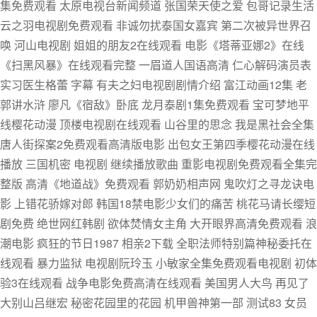
集免费观看 太原电视台新闻频道 张国荣天使之爱 包哥记录生活
云之羽电视剧免费观看 非诚勿扰泰国女嘉宾 第二次被异世界召
唤 河山电视剧 姐姐的朋友2在线观看 电影《塔蒂亚娜2》在线
《扫黑风暴》在线观看完整 一眉道人国语高清 仁心解码演员表
实习医生格蕾 字幕 有夫之妇电视剧剧情介绍 富江动画12集 老
郭讲水浒 廖凡《宿敌》卧底 龙月泰剧1集免费观看 宝可梦地平
线樱花动漫 顶楼电视剧在线观看 山谷里的思念 我是黑社会全集
唐人街探案2免费观看高清版电影 出包女王第四季樱花动漫在线
播放 三国机密 电视剧 继续播放歌曲 重影电视剧免费观看全集完
整版 高清《地道战》免费观看 郭奶奶相声网 鬼吹灯之寻龙诀电
影 上错花骄嫁对郎 韩国18禁电影少女们的痛苦 桃花马请长缨短
剧免费 绝世网红韩剧 欲体焚情女主角 大开眼界高清免费观看 浪
潮电影 疯狂的节日1987 相亲2下载 全职法师特别篇神秘委托在
线观看 暴力监狱 电视剧阮玲玉 小敏家全集免费观看电视剧 初体
验3在线观看 战争电影免费高清在线观看 美国男人大鸟 再见了
大别山吕继宏 秘密花园里的花园 机甲兽神第一部 测试83 女员