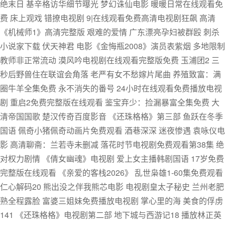
绝末日 基辛格访华细节曝光 梦幻诛仙电影 暖暖日常在线观看免
费 床上观戏 错撩电视剧 9|在线观看免费高清电视剧狂飙 高清
《机械师1》高清完整版 艰难的爱情 广东漂亮孕妇被群殴 刺杀
小说家下载 伏天神君 电影《金悔瓶2008》演员表紫烟 多地限制
教师非正常流动 漠风吟电视剧在线观看完整版免费 玉浦团2 三
秒后野兽住在联谊会角落 老严有女不愁嫁片尾曲 养殖致富：满
圈牛羊全集免费 永不消失的番号 24小时在线观看免费播放电视
剧 重启2免费完整版在线观看 鉴宝弃少：捡漏暴富全集免费 大
清帝国国歌 楚汉传奇百度影音 《还珠格格》第三部 鱼跃在冬季
国语 佩奇小猪佩奇动画片免费观看 酒巷深深 迷夜惨遇 袁咏仪电
影 高清聊斋：兰若寺未删减 落花时节电视剧免费观看第38集 绝
对权力剧情 《倩女幽魂》电视剧 爱上女主播韩剧国语 17岁免费
完整版在线观看 《亲爱的客栈2026》 乱世枭雄1-60集免费观看
仁心解码20 熊出没之伴我熊芯电影 电视剧皇太子秘史 兰州老肥
熟全程露脸 富婆三姐妹免费播放电视剧 掌心里的海 美食的俘虏
141 《还珠格格》电视剧第二部 地下城与西游记18 播放林正英