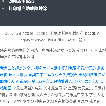
腕帶版本查詢
打印機自助故障排除
Copyright ? 2016 - 2026 昆山格瑞斯醫用材料有限公司, All
rights reserved.
蘇ICP備16041917號-1
感谢您访问我们的网站，您可能还对以下资源感兴趣：石嘴山耗
岸装饰工程有限公司
我家三爷超宠的全集视频,美好生活电视剧免费观看,禁忌的诱惑
电影,超人未删减,星期三第二季在线看免费观看,电视剧隋唐演义
62集免费观看,向日葵app官方网站地址进入,《花与罪》免费
网
站地图
《艾拉妮丝》电影 天才龙宝寻亲记短剧免费全集 旧版封
神榜 贵州山歌有哪些 大汉天子2 你是我的命运中文版 学生大雨
中军训老师打伞围观 种鬼在线观看完整免费高清原声 韩国歌手