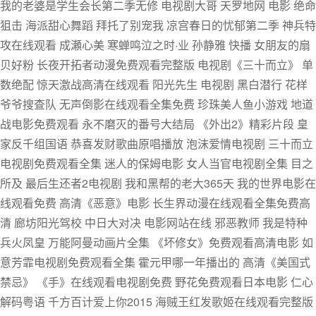
我的老婆是学生会长第二季无修 电视剧大哥 天罗地网 电影 绝命
狙击 海派甜心舞蹈 拜托了别宠我 凉宫春日的忧郁第二季 神兵特
攻在线观看 成瀬心美 寒蝉鸣泣之时·业 孙静雅 快播 女朋友的扇
贝好粉 长夜开拓者动漫免费观看完整版 电视剧《三十而立》 单
数绝配 惊天激战高清在线观看 阳光先生 电视剧 黑白潜行 花样
爷爷搜查队 无声倒影在线观看全集免费 珍珠美人鱼小游戏 地道
战电影免费观看 永不磨灭的番号大结局 《外出2》精彩片段 皇
家反千组国语 恭喜发财歌曲原唱播放 泡沫爱情电视剧 三十而立
电视剧免费观看全集 迷人的保姆电影 女人当官电视剧全集 目之
所及 最后生还者2电视剧 我和黑帮的老大365天 我的世界电影在
线观看免费 高清《恶意》电影 长生界动漫在线观看全集免费高
清 廊坊阳光驾校 中日大对决 电影网站在线 邪恶教师 我是特种
兵火凤皇 万能阿曼动画片全集 《坏修女》免费观看高清电影 如
意芳霏电视剧免费观看全集 霍元甲哪一年播出的 高清《美国式
禁忌》 《手》在线观看电视剧免费 野花免费观看日本电影 仁心
解码粤语 千方百计爱上你2015 海贼王红发歌姬在线观看完整版